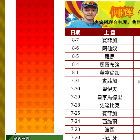
日期
上 盘
8-7
賓菲加
8-6
阿仙奴
8-5
羅馬
8-4
奧雷布洛
8-1
華拿倫加
7-31
賓菲加
7-30
聖伊天
7-29
皇家馬德里
7-28
史達比克
7-25
賓菲加
7-24
西維爾
7-23
波圖
7-20
西班牙