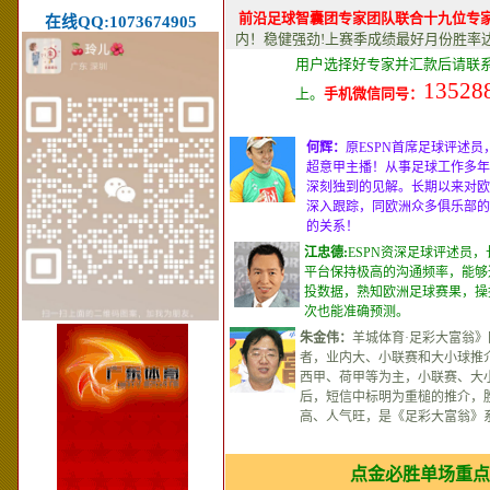
前沿足球
智囊团
专家团队联合十九位专
在线QQ:1073674905
内！稳健强劲!上赛季成绩最好月份胜率达8
用户选择好专家并汇款后请联
13528
上。
手机微信同号：
何辉：
原ESPN首席足球评述
超意甲主播！从事足球工作多年
深刻独到的见解。长期以来对欧
深入跟踪，同欧洲众多俱乐部的
的关系！
江忠德:
ESPN资深足球评述员
平台保持极高的沟通频率，能够
投数据，熟知欧洲足球赛果，操
次也能准确预测。
朱金伟：
羊城体育·足彩大富翁
者，业内大、小联赛和大小球推
西甲、荷甲等为主，小联赛、大小球
后，短信中标明为重槌的推介，
高、人气旺，是《足彩大富翁》
点金必胜单场重点