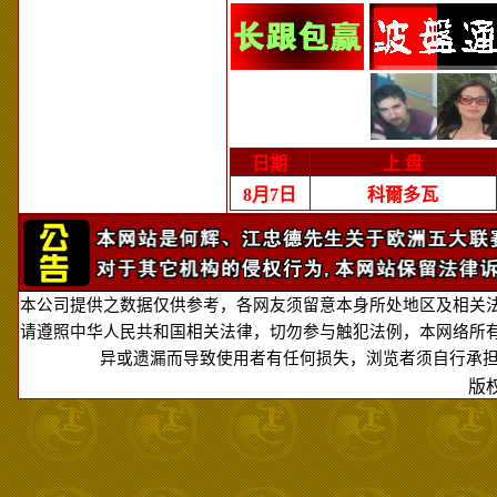
日期
上 盘
8月7日
科爾多瓦
本公司提供之数据仅供参考，各网友须留意本身所处地区及相关
请遵照中华人民共和国相关法律，切勿参与触犯法例，本网络所
异或遗漏而导致使用者有任何损失，浏览者须自行承担
版权