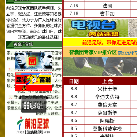
7-19
法國
前沿足球专家团队携手何辉、朱
7-18
賓菲加
立宇、张达斌、江忠德等知名足
球名
家，致力于为广大足球爱好
者提供全方位、多角度的足球资
讯内容报道，
前沿足球
门户，球
迷互动娱乐的最佳选择
！
前沿足球，带你走进足球
1、
会聚何辉、张达斌等业界诸名
智囊团专家VIP推介区
前沿足球
家，推介贵精贵准。让您真正值得
信赖的推介水准，给您真正尊贵的
VIP服务。
2、
不盈利不收费的专家贴身理财
玩法多样分析犀利的风格！为你作
出更精确的投注指引。独赢、大小
日期
上 盘
球、波胆、上半场独赢、上半场大
8-8
米杜士堡
小球、当日赛事串关1-2条。
8-8
辛迪夫佐特
3、
针对五大联赛的周六赢波线、
英超王，由诸名家为您联合主理，
8-7
費倫天拿
限量发布最心水的赛事推介，让您
8-7
薩爾斯堡
问鼎五大联赛。
8-6
阿曉斯
8-5
莫斯科戴拿模
8-5
米贊比